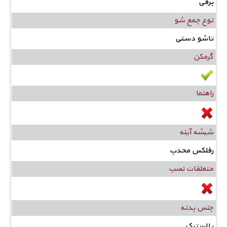
برقی
نوع جمع شو
تاشو دستی
گرمکن
راهنما
شیشه آینه
رفلکس محدب
متعلقات نصب
جنس بدنه
پلاستیک