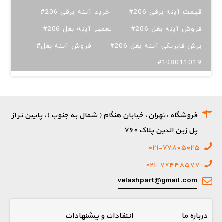
#قیمت آینه برقی 206
#خرید آینه برقی 206
#فروش آینه بغل 206
#تعمیر آینه بغل 206
#برش فابریکی آینه بغل 206
#فروش آینه بغل
#108011019
فروشگاه : تهران، خیابان هنگام ( شمال به جنوب )، پایین تر از
پل زین الدین پلاک ۷۶۰
۰۲۱-۷۷۸۰۵۰۲۵
۰۲۱-۷۷۴۴۸۵۷۷
velashpart@gmail.com
درباره ما
انتقادات و پیشنهادات