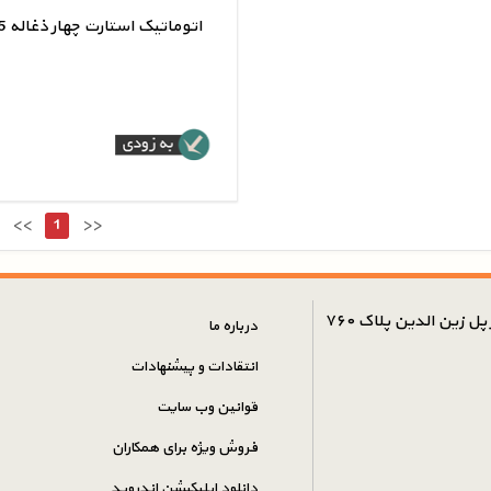
اتوماتیک استارت چهار ذغاله 405 دیناپارت
اتوماتیک استارت چهار ذغاله 05
<<
1
>>
ل زین الدین پلاک ۷۶۰
درباره ما
انتقادات و پیشنهادات
قوانین وب سایت
فروش ویژه برای همکاران
دانلود اپلیکیشن اندروید