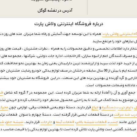
آدرس در نقشه گوگل
درباره فروشگاه اینترنتی ولاش پارت
ه اینترنتی ولاش پارت
همراه با این توسعه جهت آسایش و رفاه شما عزیزان متد های روز دنیا
ل نیازهای خود را مرتفع سازيد
فتخار دارد اطلاعات تخصصی و دقیق محصولات را به همراه ، نظرات مشتریان ، قیمت های روز با
و مصرف کنندگان اعم از انبوه سازان، کارخانجات، اداره جات دولتی، شرکتها ، مجموعه های ت
ری از خرید خود لذت ببرید و از ارزشمند ترین داراییتان یعنی زمان به بهترین نحو محافظت ک
بتوانیم بار دیگر به قله ی های اعتماد برسیم .
رجی و گرد آورنده ی بهترین برند های این صنعت ، در این فروشگاه به مشتریان خود بیشتر
مت عادلانه وضمانت محصولات است.
 آن را آمادۀ ارائه به شما عزیزان کرده است. این مجموعه در 7 گروه که شامل
قط
ین موضوع به شما کمک می کند تا به راحتی محصول مدنظر خود را انتخاب کرده و خریدی لذت 
ل
،
ترمز درب
،
دستگیره
و
چراغ
قرار دارند. دستۀ دوم یعنی قطعات برقی، لوازمی چون
محرک 
درب ضد سرقت
در دستۀ قطعات ایمنی قرار گرفته است. دستۀ چهارم با عنوان قطعات تزئ
بزاری مانند
چسب
،
قطعات شیشه بالابر
،
قطعات آینه
و
خارجات
قرار دارند.
شیشه جلو
،
شی
میباشد.گفتنی است ولاش پارت تلاش کرده است تا بهترین لوازم یدکی را با قیمت مناسب در 