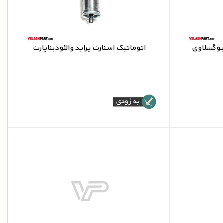
 یوگسلاوی
اتوماتیک استارت پراید والئودیناپارت
اتوماتیک استارت پراید والئو
وگسلاوی