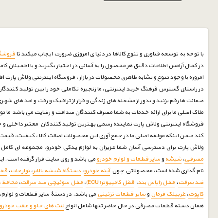
با توجه به توسعه فناوری و تنوع کالاها در دنیا ی امروزی ضرورت ایجاب میکند تا
فروشگا
در کمال آرامش اطلاعات دقیق هر محصول را به آسانی در اختیار بگیرید و با اطمینان کام
امروزه با وجود تنوع و تشابه ظاهری محصولات در بازار ، فروشگاه اینترنتی ولاش پارت ا
در راستای گسترس فرهنگ خرید اینترنتی، ما زنجیره تکاملی خود را بین تولید کنندگان 
ضمانت ها رقم بزنید و بدور از مشغله های زندگی و فرار از ترافیک و رفت و امد های شه
ملاک اصلی ما برای ارائه خدمات به شما مصرف کنندگان صداقت و رضایت می باشد ما توانسته ایم با بیش از 30 سال سابقه درخشان در صنف لوازم یدکی خودرو رضایت مشتریان خود را جلب نماییم امیدواریم درکنارشما 
فروشگاه اینترنتی ولاش پارت نماینده رسمی بهترین تولید کنندکان معتبر داخلی و خا
کند ضمن اینکه مولفه اصلی ما در جمع آوری این محصولات اصالت کالا ، کیفیت، قی
ولاش پارت برای دسترسی آسان شما عزیزان به لوازم یدکی خودرو، مجموعه ای کامل جمع آوری و
مصرفی
،
شیشه
و
سایر قطعات و لوازم خودرو
می باشد و روی سایت قرار گرفته است. ا
نام گذاری شده است، محصولاتی چون
آینه خودرو
،
دستگاه شیشه بالابر
،
نوارجات
،
قف
ضد سرقت
،
قفل زاپاس بند
،
قفل کامپیوتر(ECU)
،
قفل سوئیچی ضد سرقت
،
محافظ 
کاپوت
،
غربیلک فرمان
و
سایر قطعات تزئینی
می باشد. در دستۀ سایر قطعات و لوازم، ا
همان دسته قطعات مصرفی در حال حاضر تنها شامل انواع
لنت های جلو و عقب خودرو