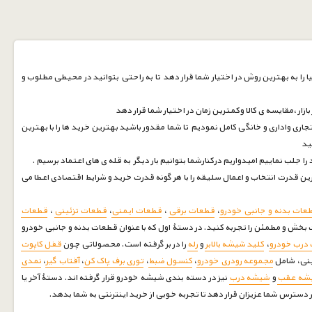
 را به بهترین روش در اختیار شما قرار دهد تا به راحتی بتوانید در محیطی مطلوب و
زار ،مقایسه ی کالا وکمترین زمان در اختیار شما قرار دهد
جاری واداری و خانگی کامل نمودیم تا شما مقدور باشید بهترین خرید ها را با بهترین
نید
ین قدرت انتخاب و اعمال سلیقه را با هر گونه قدرت خرید و شرایط اقتصادی اعطا می
عات بدنه و جانبی خودرو
،
قطعات برقی
،
قطعات ایمنی
،
قطعات تزئینی
،
قطعات
بخش و مطمئن را تجربه کنید. در دستۀ اول که با عنوان قطعات بدنه و جانبی خودرو
درب خودرو
،
کلید شیشه بالابر
و
رله
را در بر گرفته است. محصولاتی چون
قفل کاپوت
ینی، شامل
مجموعه رودری خودرو
،
کنسول ضبط
،
توری برف پاک کن
،
آفتاب گیر
،
نمدی
شه عقب
و
شیشه درب
نیز در دسته بندی شیشه خودرو قرار گرفته اند. دستۀ آخر یا
دسترس شما عزیزان قرار دهد تا تجربه خوبی از خرید اینترنتی به شما بدهد.