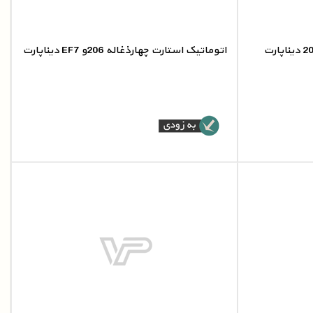
اتوماتیک استارت چهارذغاله 206و EF7 دیناپارت
2
اتوماتیک استارت چهارذغاله 206و EF7