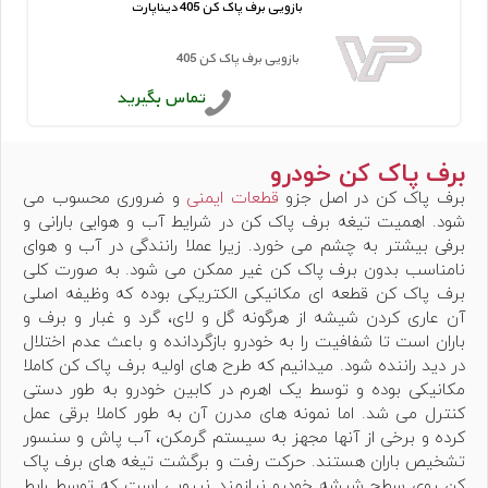
بازویی برف پاک کن 405 دیناپارت
بازویی برف پاک کن 405
تماس بگیرید
برف پاک کن خودرو
برف پاک کن در اصل جزو
قطعات ایمنی
و ضروری محسوب می
شود. اهمیت تیغه برف پاک کن در شرایط آب و هوایی بارانی و
برفی بیشتر به چشم می خورد. زیرا عملا رانندگی در آب و هوای
نامناسب بدون برف پاک کن غیر ممکن می شود. به صورت کلی
برف پاک کن قطعه ای مکانیکی الکتریکی بوده که وظیفه اصلی
آن عاری کردن شیشه از هرگونه گل و لای، گرد و غبار و برف و
باران است تا شفافیت را به خودرو بازگردانده و باعث عدم اختلال
در دید راننده شود. میدانیم که طرح های اولیه برف پاک کن کاملا
مکانیکی بوده و توسط یک اهرم در کابین خودرو به طور دستی
کنترل می شد. اما نمونه های مدرن آن به طور کاملا برقی عمل
کرده و برخی از آنها مجهز به سیستم گرمکن، آب پاش و سنسور
تشخیص باران هستند. حرکت رفت و برگشت تیغه های برف پاک
کن روی سطح شیشه خودرو نیازمند نیرویی است که توسط رابط