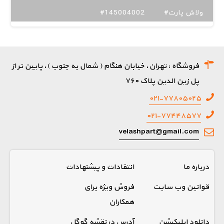
#ولاش پارت
#145004002
فروشگاه : تهران، خیابان هنگام ( شمال به جنوب )، پایین تر از
پل زین الدین پلاک ۷۶۰
۰۲۱-۷۷۸۰۵۰۲۵
۰۲۱-۷۷۴۴۸۵۷۷
velashpart@gmail.com
درباره ما
انتقادات و پیشنهادات
قوانین وب سایت
فروش ویژه برای
همکاران
دانلود اپلیکیشن
آدرس در نقشه گوگل