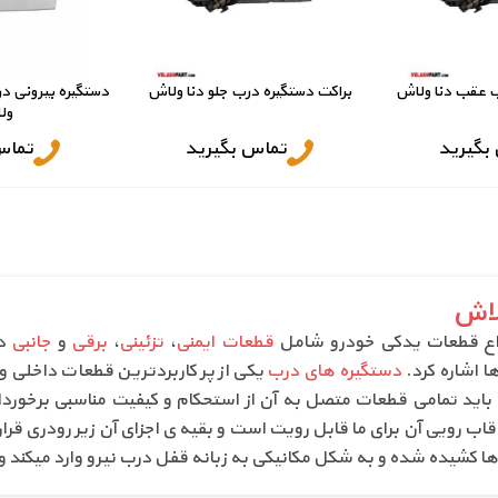
ب عقب دنا ولاش
براکت دستگیره درب جلو دنا ولاش
دستگیره بیرونی د
ول
بگیرید
تماس بگیرید
تماس
لاش
واع قطعات یدکی خودرو شامل
قطعات ایمنی
،
تزئینی
،
برقی
و
جانبی
دا
ا اشاره کرد.
دستگیره های درب
یکی از پر کاربردترین قطعات داخلی و
 باید تمامی قطعات متصل به آن از استحکام و کیفیت مناسبی برخوردار 
قاب رویی آن برای ما قابل رویت است و بقیه ی اجزای آن زیر رودری قرار
ا کشیده شده و به شکل مکانیکی به زبانه قفل درب نیرو وارد میکند 