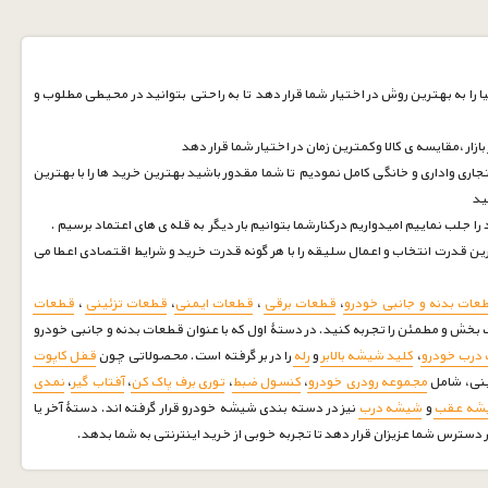
 را به بهترین روش در اختیار شما قرار دهد تا به راحتی بتوانید در محیطی مطلوب و
زار ،مقایسه ی کالا وکمترین زمان در اختیار شما قرار دهد
جاری واداری و خانگی کامل نمودیم تا شما مقدور باشید بهترین خرید ها را با بهترین
نید
ین قدرت انتخاب و اعمال سلیقه را با هر گونه قدرت خرید و شرایط اقتصادی اعطا می
عات بدنه و جانبی خودرو
،
قطعات برقی
،
قطعات ایمنی
،
قطعات تزئینی
،
قطعات
بخش و مطمئن را تجربه کنید. در دستۀ اول که با عنوان قطعات بدنه و جانبی خودرو
درب خودرو
،
کلید شیشه بالابر
و
رله
را در بر گرفته است. محصولاتی چون
قفل کاپوت
ینی، شامل
مجموعه رودری خودرو
،
کنسول ضبط
،
توری برف پاک کن
،
آفتاب گیر
،
نمدی
شه عقب
و
شیشه درب
نیز در دسته بندی شیشه خودرو قرار گرفته اند. دستۀ آخر یا
دسترس شما عزیزان قرار دهد تا تجربه خوبی از خرید اینترنتی به شما بدهد.