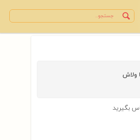
Search
جستجو
 ولاش
س بگیرید