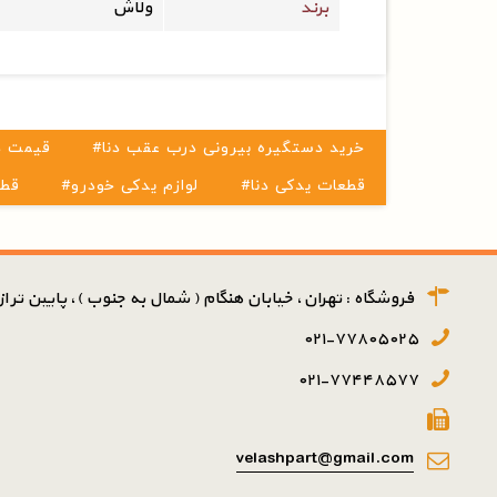
برند
ولاش
#خرید دستگیره بیرونی درب عقب دنا
#قیمت 
#قطعات یدکی دنا
#لوازم یدکی خودرو
#قط
فروشگاه : تهران، خیابان هنگام ( شمال به جنوب )، پایین تر از پ
۰۲۱-۷۷۸۰۵۰۲۵
۰۲۱-۷۷۴۴۸۵۷۷
velashpart@gmail.com