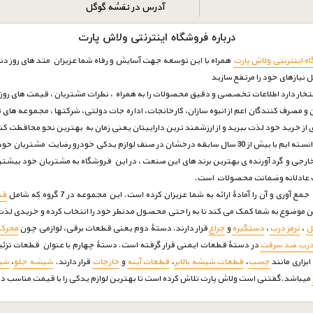
آدرس در نقشه گوگل
درباره فروشگاه اینترنتی ولاش پارت
ه اینترنتی ولاش پارت
همراه با این توسعه جهت آسایش و رفاه شما عزیزان متد های روز دنیا
ل نیازهای خود را مرتفع سازيد
فتخار دارد اطلاعات تخصصی و دقیق محصولات را به همراه ، نظرات مشتریان ، قیمت های روز با
و مصرف کنندگان اعم از انبوه سازان، کارخانجات، اداره جات دولتی، شرکتها ، مجموعه های ت
ری از خرید خود لذت ببرید و از ارزشمند ترین داراییتان یعنی زمان به بهترین نحو محافظت ک
بتوانیم بار دیگر به قله ی های اعتماد برسیم .
رجی و گرد آورنده ی بهترین برند های این صنعت ، در این فروشگاه به مشتریان خود بیشتر
مت عادلانه وضمانت محصولات است.
 آن را آمادۀ ارائه به شما عزیزان کرده است. این مجموعه در 7 گروه که شامل
قط
ین موضوع به شما کمک می کند تا به راحتی محصول مدنظر خود را انتخاب کرده و خریدی لذت 
ل
،
ترمز درب
،
دستگیره
و
چراغ
قرار دارند. دستۀ دوم یعنی قطعات برقی، لوازمی چون
محرک 
درب ضد سرقت
در دستۀ قطعات ایمنی قرار گرفته است. دستۀ چهارم با عنوان قطعات تزئ
بزاری مانند
چسب
،
قطعات شیشه بالابر
،
قطعات آینه
و
خارجات
قرار دارند.
شیشه جلو
،
شی
میباشد.گفتنی است ولاش پارت تلاش کرده است تا بهترین لوازم یدکی را با قیمت مناسب در 