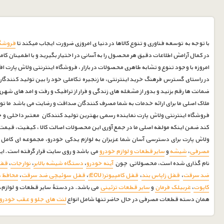
با توجه به توسعه فناوری و تنوع کالاها در دنیا ی امروزی ضرورت ایجاب میکند تا
فروشگا
در کمال آرامش اطلاعات دقیق هر محصول را به آسانی در اختیار بگیرید و با اطمینان کام
امروزه با وجود تنوع و تشابه ظاهری محصولات در بازار ، فروشگاه اینترنتی ولاش پارت ا
در راستای گسترس فرهنگ خرید اینترنتی، ما زنجیره تکاملی خود را بین تولید کنندگان 
ضمانت ها رقم بزنید و بدور از مشغله های زندگی و فرار از ترافیک و رفت و امد های شه
ملاک اصلی ما برای ارائه خدمات به شما مصرف کنندگان صداقت و رضایت می باشد ما توانسته ایم با بیش از 30 سال سابقه درخشان در صنف لوازم یدکی خودرو رضایت مشتریان خود را جلب نماییم امیدواریم درکنارشما 
فروشگاه اینترنتی ولاش پارت نماینده رسمی بهترین تولید کنندکان معتبر داخلی و خا
کند ضمن اینکه مولفه اصلی ما در جمع آوری این محصولات اصالت کالا ، کیفیت، قی
ولاش پارت برای دسترسی آسان شما عزیزان به لوازم یدکی خودرو، مجموعه ای کامل جمع آوری و
مصرفی
،
شیشه
و
سایر قطعات و لوازم خودرو
می باشد و روی سایت قرار گرفته است. ا
نام گذاری شده است، محصولاتی چون
آینه خودرو
،
دستگاه شیشه بالابر
،
نوارجات
،
قف
ضد سرقت
،
قفل زاپاس بند
،
قفل کامپیوتر(ECU)
،
قفل سوئیچی ضد سرقت
،
محافظ 
کاپوت
،
غربیلک فرمان
و
سایر قطعات تزئینی
می باشد. در دستۀ سایر قطعات و لوازم، ا
همان دسته قطعات مصرفی در حال حاضر تنها شامل انواع
لنت های جلو و عقب خودرو