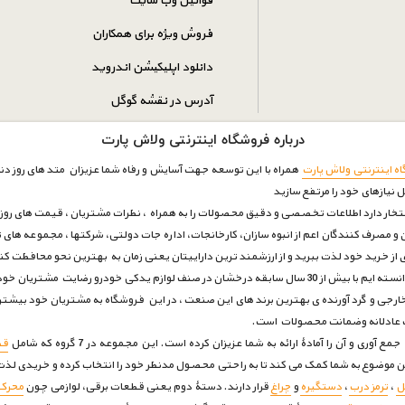
قوانین وب سایت
فروش ویژه برای همکاران
دانلود اپلیکیشن اندروید
آدرس در نقشه گوگل
درباره فروشگاه اینترنتی ولاش پارت
ه اینترنتی ولاش پارت
همراه با این توسعه جهت آسایش و رفاه شما عزیزان متد های روز دنیا
ل نیازهای خود را مرتفع سازيد
فتخار دارد اطلاعات تخصصی و دقیق محصولات را به همراه ، نظرات مشتریان ، قیمت های روز با
و مصرف کنندگان اعم از انبوه سازان، کارخانجات، اداره جات دولتی، شرکتها ، مجموعه های ت
ری از خرید خود لذت ببرید و از ارزشمند ترین داراییتان یعنی زمان به بهترین نحو محافظت ک
بتوانیم بار دیگر به قله ی های اعتماد برسیم .
رجی و گرد آورنده ی بهترین برند های این صنعت ، در این فروشگاه به مشتریان خود بیشتر
مت عادلانه وضمانت محصولات است.
 آن را آمادۀ ارائه به شما عزیزان کرده است. این مجموعه در 7 گروه که شامل
قط
ین موضوع به شما کمک می کند تا به راحتی محصول مدنظر خود را انتخاب کرده و خریدی لذت 
ل
،
ترمز درب
،
دستگیره
و
چراغ
قرار دارند. دستۀ دوم یعنی قطعات برقی، لوازمی چون
محرک 