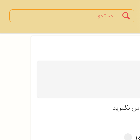
Search
جستجو
س بگیرید
)