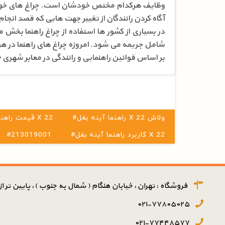
وظایف هرکدام مختص خودشان است. چراغ های خودرو ا
آگاه کردن رانندگان از تغییر جهت هایی که قصد انجام 
در بسیاری از کشور ها استفاده از چراغ راهنما بخش م
شامل جریمه می شود. امروزه چراغ های راهنما در هر چه
بر اساس قوانین راهنمایی و رانندگی در معابر شهری ۱۰۰ متر و در جاده ها ۲۰۰ متر مانده به تغییر جهت باید با استفاده از چراغ های راهنما به سایر رانندگان اعلام تغییر مسیر کرد.
#راهنما آینه بغل X 22 ولاش
#قیمت راهنما آینه بغل X 22
#کاربرد راهنما آینه بغل X 22
#213019001
فروشگاه : تهران، خیابان هنگام ( شمال به جنوب )، پایین تر از پ
۰۲۱-۷۷۸۰۵۰۲۵
۰۲۱-۷۷۴۴۸۵۷۷