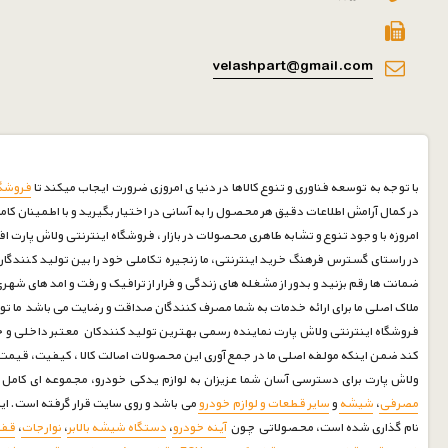
velashpart@gmail.com
با توجه به توسعه فناوری و تنوع کالاها در دنیا ی امروزی ضرورت ایجاب میکند تا
فروشگا
در کمال آرامش اطلاعات دقیق هر محصول را به آسانی در اختیار بگیرید و با اطمینان کام
امروزه با وجود تنوع و تشابه ظاهری محصولات در بازار ، فروشگاه اینترنتی ولاش پارت ا
در راستای گسترس فرهنگ خرید اینترنتی، ما زنجیره تکاملی خود را بین تولید کنندگان 
ضمانت ها رقم بزنید و بدور از مشغله های زندگی و فرار از ترافیک و رفت و امد های شه
ملاک اصلی ما برای ارائه خدمات به شما مصرف کنندگان صداقت و رضایت می باشد ما توانسته ایم با بیش از 30 سال سابقه درخشان در صنف لوازم یدکی خودرو رضایت مشتریان خود را جلب نماییم امیدواریم درکنارشما 
فروشگاه اینترنتی ولاش پارت نماینده رسمی بهترین تولید کنندکان معتبر داخلی و خا
کند ضمن اینکه مولفه اصلی ما در جمع آوری این محصولات اصالت کالا ، کیفیت، قی
ولاش پارت برای دسترسی آسان شما عزیزان به لوازم یدکی خودرو، مجموعه ای کامل جمع آوری و
مصرفی
،
شیشه
و
سایر قطعات و لوازم خودرو
می باشد و روی سایت قرار گرفته است. ا
نام گذاری شده است، محصولاتی چون
آینه خودرو
،
دستگاه شیشه بالابر
،
نوارجات
،
قف