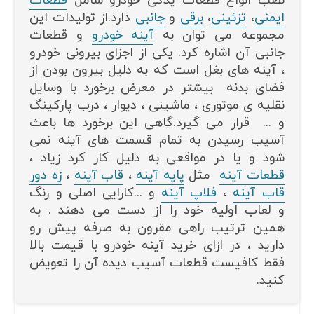
نصب انواع قطعات یدکی خودرو شامل
قطعات
ایمنی
،
تزئینی
،
برقی
و
جانبی
دارد.از تولیدات این
مجموعه می توان به
آینه خودرو
و قطعات
جانبی آن اشاره کرد. یکی از اجزای بیرونی خودرو
، آینه های بغل است که به دلیل بیرون بودن از
فضای بدنه بیشتر در معرض برخورد با وسایل
نقلیه ی موتوری ، ماشینی ، دیوار ، درب پارکینگ
و ... قرار می گیرد.گاهی این برخورد ها باعث
آسیب رسیدن به تمام قسمت های آینه نمی
شود و یا در مواقعی به دلیل کار کرد زیاد ،
قطعات آینه
مثل
پایه آینه
،
قاب آینه
،
زه دور
قاب
آینه
،
فلاپ آینه
و ...کارایی اصلی و رنگ
و لعاب اولیه خود را از دست می دهند . به
همین ترتیب راهی مقرون به صرفه پیش رو
دارید ، در ازای خرید آینه خودرو با قیمت بالا
فقط کافیست قطعات آسیب دیده آن را تعویض
کنید.