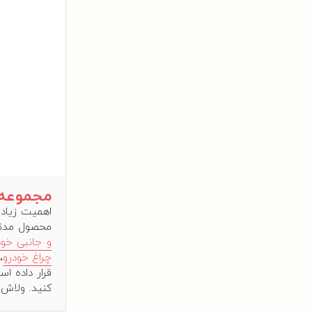
نوار ستون
نوار داخلی
نوار بیرونی
نوار ماهوتی
نوار عمودی تیرک (سوزنی )
زه شیشه
زه سقف
زه لچکی
تیرک درب
مجموعه 
براکت دستگیره
اهمیت زیاد 
محصول مدنظر
مغزی سوئیچ استارت
و جانبی خود
زیر شیشه
چراغ خودرو
،
قرار داده ا
چراغ جلو
کنید. ولاش
چراغ خطر عقب