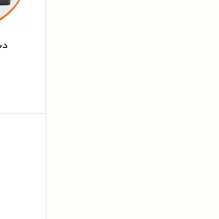
قفل فابریکی صندوق
قفل فابریکی دری
سوئیچ استارت
دس
قفل ست کامل
ا
قفل درب باک
قفل داشبورد
آبگیر بیرونی
آبگیر داخلی
نوار شیشه
نوار صندوق
نوار لچکی
نوارچکمه ای
نوار دور درب