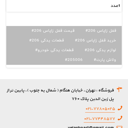
1عدد
#قفل زاپاس 206
#قیمت قفل زاپاس 206
#خرید قفل زاپاس 206
#قطعات یدکی 206
#لوازم یدکی 206
#قطعات یدکی خودرو
#ولاش پارت
#205006
فروشگاه : تهران، خیابان هنگام ( شمال به جنوب )، پایین تر از
پل زین الدین پلاک ۷۶۰
۰۲۱-۷۷۸۰۵۰۲۵
۰۲۱-۷۷۴۴۸۵۷۷
velashpart@gmail.com