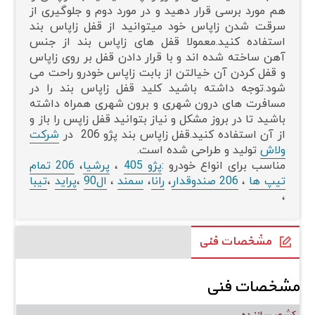
هم مورد برسی قرار دهید و در مورد دوم و جلوگیری از
سرقت شدن زاپاس خود میتوانید از قفل زاپاس بند
استفاده کنید.معمولا قفل های زاپاس بند از جنس
آهن ساخته شده اند و با قرار دادن قفل بر روی زاپاس
و قفل کردن آن خیالتن از بابت زاپاس خودرو راحت می
شود.توجه داشته باشید کلید قفل زاپاس بند را در
مسافرت های درون شهری و برون شهری همراه داشته
باشید تا در بروز مشکل و نیاز بتوانید قفل زاپس را باز و
از آن استفاده کنید.قفل زاپاس بند پژو 206 در
شرکت
ولاش
تولید و طراحی شده است.
مناسب برای انواع خودرو :
پژو 405
،
پرشیا
،
206 تمام
تیپ ها
،
206 صندوقدار
،
رانا
،
سمند
،
ال90
،
پراید
،
تیبا
،
مشخصات فنی
مشخصات فنی