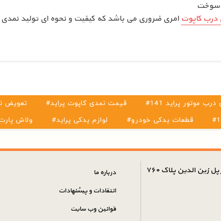
ف سوخت
درب کاپوت
امری ضروری می باشد که کیفیت و نحوه ای تولید نمدی 
رب موتور پراید 141
#قیمت نمدی کاپوت پراید
#تعویض نم
#قطعات یدکی خودرو
#لوازم یدکی پراید
#ولاش پارت
ل زین الدین پلاک ۷۶۰
درباره ما
انتقادات و پیشنهادات
قوانین وب سایت