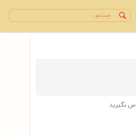
Search
جستجو
س بگیرید