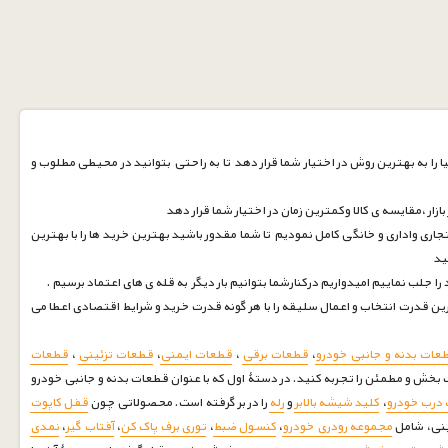
 را به بهترین روش در اختیار شما قرار دهد تا به راحتی بتوانید در محیطی مطلوب و
زار ،مقایسه ی کالا وکمترین زمان در اختیار شما قرار دهد
جاری واداری و خانگی کامل نمودیم تا شما مقدور باشید بهترین خرید ها را با بهترین
نید
ین قدرت انتخاب و اعمال سلیقه را با هر گونه قدرت خرید و شرایط اقتصادی اعطا می
عات بدنه و جانبی خودرو
،
قطعات برقی
،
قطعات ایمنی
،
قطعات تزئینی
،
قطعات
بخش و مطمئن را تجربه کنید. در دستۀ اول که با عنوان قطعات بدنه و جانبی خودرو
درب خودرو
،
کلید شیشه بالابر
و
رله
را در بر گرفته است. محصولاتی چون
قفل کاپوت
ینی، شامل
مجموعه رودری خودرو
،
کنسول ضبط
،
توری برف پاک کن
،
آفتاب گیر
،
نمدی