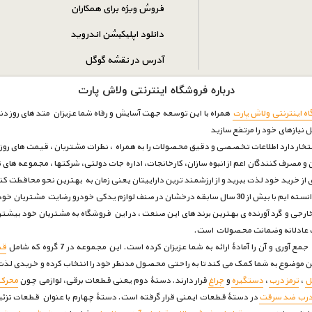
فروش ویژه برای همکاران
دانلود اپلیکیشن اندروید
آدرس در نقشه گوگل
درباره فروشگاه اینترنتی ولاش پارت
ه اینترنتی ولاش پارت
همراه با این توسعه جهت آسایش و رفاه شما عزیزان متد های روز دنیا
ل نیازهای خود را مرتفع سازيد
فتخار دارد اطلاعات تخصصی و دقیق محصولات را به همراه ، نظرات مشتریان ، قیمت های روز با
و مصرف کنندگان اعم از انبوه سازان، کارخانجات، اداره جات دولتی، شرکتها ، مجموعه های ت
ری از خرید خود لذت ببرید و از ارزشمند ترین داراییتان یعنی زمان به بهترین نحو محافظت ک
بتوانیم بار دیگر به قله ی های اعتماد برسیم .
رجی و گرد آورنده ی بهترین برند های این صنعت ، در این فروشگاه به مشتریان خود بیشتر
مت عادلانه وضمانت محصولات است.
 آن را آمادۀ ارائه به شما عزیزان کرده است. این مجموعه در 7 گروه که شامل
قط
ین موضوع به شما کمک می کند تا به راحتی محصول مدنظر خود را انتخاب کرده و خریدی لذت 
ل
،
ترمز درب
،
دستگیره
و
چراغ
قرار دارند. دستۀ دوم یعنی قطعات برقی، لوازمی چون
محرک 
درب ضد سرقت
در دستۀ قطعات ایمنی قرار گرفته است. دستۀ چهارم با عنوان قطعات تزئ