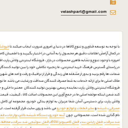
velashpart@gmail.com
با توجه به توسعه فناوری و تنوع کالاها در دنیا ی امروزی ضرورت ایجاب میکند تا
فروشگا
در کمال آرامش اطلاعات دقیق هر محصول را به آسانی در اختیار بگیرید و با اطمینان کام
امروزه با وجود تنوع و تشابه ظاهری محصولات در بازار ، فروشگاه اینترنتی ولاش پارت ا
در راستای گسترس فرهنگ خرید اینترنتی، ما زنجیره تکاملی خود را بین تولید کنندگان 
ضمانت ها رقم بزنید و بدور از مشغله های زندگی و فرار از ترافیک و رفت و امد های شه
ملاک اصلی ما برای ارائه خدمات به شما مصرف کنندگان صداقت و رضایت می باشد ما توانسته ایم با بیش از 30 سال سابقه درخشان در صنف لوازم یدکی خودرو رضایت مشتریان خود را جلب نماییم امیدواریم درکنارشما 
فروشگاه اینترنتی ولاش پارت نماینده رسمی بهترین تولید کنندکان معتبر داخلی و خا
کند ضمن اینکه مولفه اصلی ما در جمع آوری این محصولات اصالت کالا ، کیفیت، قی
ولاش پارت برای دسترسی آسان شما عزیزان به لوازم یدکی خودرو، مجموعه ای کامل جمع آوری و
مصرفی
،
شیشه
و
سایر قطعات و لوازم خودرو
می باشد و روی سایت قرار گرفته است. ا
نام گذاری شده است، محصولاتی چون
آینه خودرو
،
دستگاه شیشه بالابر
،
نوارجات
،
قف
ضد سرقت
،
قفل زاپاس بند
،
قفل کامپیوتر(ECU)
،
قفل سوئیچی ضد سرقت
،
محافظ 