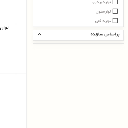
نوار دور درب
نوار ستون
نوار داخلی
نوار 
نوار بیرونی
بر اساس سازنده
نوار ماهوتی
نوار عمودی تیرک (سوزنی )
زه شیشه
زه سقف
زه لچکی
تیرک درب
زیر شیشه