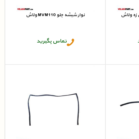
 زه ولاش
نوار شیشه جلو MVM110 ولاش
ن زه
MVM110 نوار شیشه جلو
تماس بگیرید