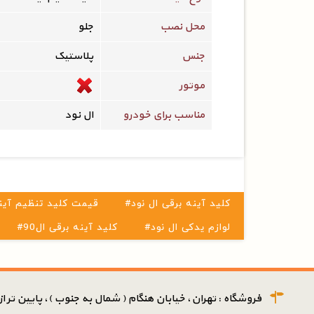
محل نصب
جلو
جنس
پلاستیک
موتور
مناسب برای خودرو
ال نود
#کلید آینه برقی ال نود
#قیمت کلید تنظیم آین
#لوازم یدکی ال نود
#کلید آینه برقی ال90
فروشگاه : تهران، خیابان هنگام ( شمال به جنوب )، پایین تر از پ