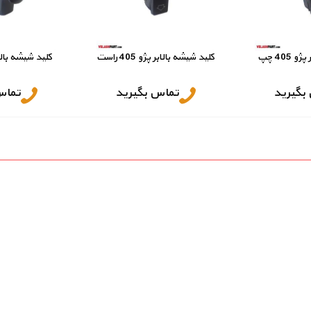
405 چپ
کلید شیشه بالابر پژو 405 راست
کلید شیشه بال
بگیرید
تماس بگیرید
تماس