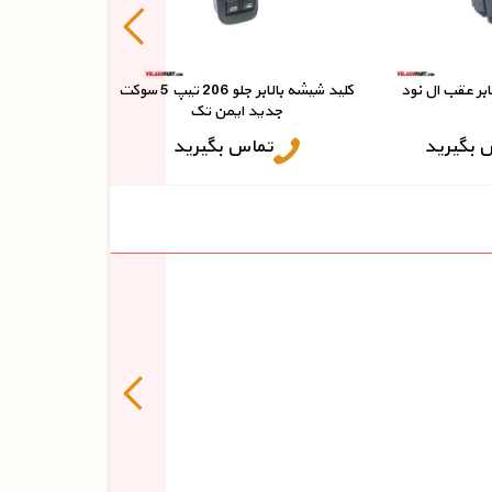
تما
ابر عقب ال نود
کلید شیشه بالابر جلو 206 تیپ 5 سوکت
جدید ایمن تک
 بگیرید
تماس بگیرید