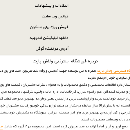
انتقادات و پیشنهادات
قوانین وب سایت
فروش ویژه برای همکاران
دانلود اپلیکیشن اندروید
آدرس در نقشه گوگل
درباره فروشگاه اینترنتی ولاش پارت
ه اینترنتی ولاش پارت
همراه با این توسعه جهت آسایش و رفاه شما عزیزان متد های روز دنیا
ل نیازهای خود را مرتفع سازيد
فتخار دارد اطلاعات تخصصی و دقیق محصولات را به همراه ، نظرات مشتریان ، قیمت های روز با
و مصرف کنندگان اعم از انبوه سازان، کارخانجات، اداره جات دولتی، شرکتها ، مجموعه های ت
ری از خرید خود لذت ببرید و از ارزشمند ترین داراییتان یعنی زمان به بهترین نحو محافظت ک
بتوانیم بار دیگر به قله ی های اعتماد برسیم .
رجی و گرد آورنده ی بهترین برند های این صنعت ، در این فروشگاه به مشتریان خود بیشتر
مت عادلانه وضمانت محصولات است.
 آن را آمادۀ ارائه به شما عزیزان کرده است. این مجموعه در 7 گروه که شامل
قط