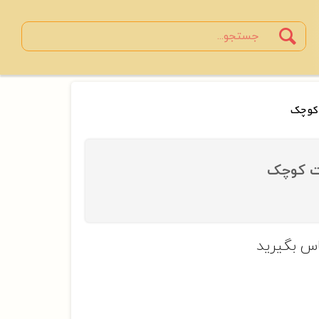
Search
جستجو
 کوچک
کت کوچک
س بگیرید