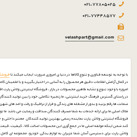
۰۲۱-۷۷۸۰۵۰۲۵
۰۲۱-۷۷۴۴۸۵۷۷
velashpart@gmail.com
با توجه به توسعه فناوری و تنوع کالاها در دنیا ی امروزی ضرورت ایجاب میکند تا
فروشگا
در کمال آرامش اطلاعات دقیق هر محصول را به آسانی در اختیار بگیرید و با اطمینان کام
امروزه با وجود تنوع و تشابه ظاهری محصولات در بازار ، فروشگاه اینترنتی ولاش پارت ا
در راستای گسترس فرهنگ خرید اینترنتی، ما زنجیره تکاملی خود را بین تولید کنندگان 
ضمانت ها رقم بزنید و بدور از مشغله های زندگی و فرار از ترافیک و رفت و امد های شه
ملاک اصلی ما برای ارائه خدمات به شما مصرف کنندگان صداقت و رضایت می باشد ما توانسته ایم با بیش از 30 سال سابقه درخشان در صنف لوازم یدکی خودرو رضایت مشتریان خود را جلب نماییم امیدواریم درکنارشما 
فروشگاه اینترنتی ولاش پارت نماینده رسمی بهترین تولید کنندکان معتبر داخلی و خا
کند ضمن اینکه مولفه اصلی ما در جمع آوری این محصولات اصالت کالا ، کیفیت، قی
ولاش پارت برای دسترسی آسان شما عزیزان به لوازم یدکی خودرو، مجموعه ای کامل جمع آوری و