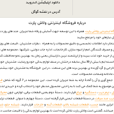
دانلود اپلیکیشن اندروید
آدرس در نقشه گوگل
درباره فروشگاه اینترنتی ولاش پارت
ه اینترنتی ولاش پارت
همراه با این توسعه جهت آسایش و رفاه شما عزیزان متد های روز دنیا
ل نیازهای خود را مرتفع سازيد
فتخار دارد اطلاعات تخصصی و دقیق محصولات را به همراه ، نظرات مشتریان ، قیمت های روز با
و مصرف کنندگان اعم از انبوه سازان، کارخانجات، اداره جات دولتی، شرکتها ، مجموعه های ت
ری از خرید خود لذت ببرید و از ارزشمند ترین داراییتان یعنی زمان به بهترین نحو محافظت ک
بتوانیم بار دیگر به قله ی های اعتماد برسیم .
رجی و گرد آورنده ی بهترین برند های این صنعت ، در این فروشگاه به مشتریان خود بیشتر
مت عادلانه وضمانت محصولات است.
 آن را آمادۀ ارائه به شما عزیزان کرده است. این مجموعه در 7 گروه که شامل
قط
ین موضوع به شما کمک می کند تا به راحتی محصول مدنظر خود را انتخاب کرده و خریدی لذت 
ل
،
ترمز درب
،
دستگیره
و
چراغ
قرار دارند. دستۀ دوم یعنی قطعات برقی، لوازمی چون
محرک 
درب ضد سرقت
در دستۀ قطعات ایمنی قرار گرفته است. دستۀ چهارم با عنوان قطعات تزئ
بزاری مانند
چسب
،
قطعات شیشه بالابر
،
قطعات آینه
و
خارجات
قرار دارند.
شیشه جلو
،
شی
میباشد.گفتنی است ولاش پارت تلاش کرده است تا بهترین لوازم یدکی را با قیمت مناسب در 