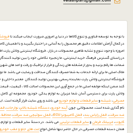
velashpart@gmail.com
با توجه به توسعه فناوری و تنوع کالاها در دنیا ی امروزی ضرورت ایجاب میکند تا
فروشگا
در کمال آرامش اطلاعات دقیق هر محصول را به آسانی در اختیار بگیرید و با اطمینان کام
امروزه با وجود تنوع و تشابه ظاهری محصولات در بازار ، فروشگاه اینترنتی ولاش پارت ا
در راستای گسترس فرهنگ خرید اینترنتی، ما زنجیره تکاملی خود را بین تولید کنندگان 
ضمانت ها رقم بزنید و بدور از مشغله های زندگی و فرار از ترافیک و رفت و امد های شه
ملاک اصلی ما برای ارائه خدمات به شما مصرف کنندگان صداقت و رضایت می باشد ما توانسته ایم با بیش از 30 سال سابقه درخشان در صنف لوازم یدکی خودرو رضایت مشتریان خود را جلب نماییم امیدواریم درکنارشما 
فروشگاه اینترنتی ولاش پارت نماینده رسمی بهترین تولید کنندکان معتبر داخلی و خا
کند ضمن اینکه مولفه اصلی ما در جمع آوری این محصولات اصالت کالا ، کیفیت، قی
ولاش پارت برای دسترسی آسان شما عزیزان به لوازم یدکی خودرو، مجموعه ای کامل جمع آوری و
مصرفی
،
شیشه
و
سایر قطعات و لوازم خودرو
می باشد و روی سایت قرار گرفته است. ا
نام گذاری شده است، محصولاتی چون
آینه خودرو
،
دستگاه شیشه بالابر
،
نوارجات
،
قف
ضد سرقت
،
قفل زاپاس بند
،
قفل کامپیوتر(ECU)
،
قفل سوئیچی ضد سرقت
،
محافظ 
کاپوت
،
غربیلک فرمان
و
سایر قطعات تزئینی
می باشد. در دستۀ سایر قطعات و لوازم، ا
همان دسته قطعات مصرفی در حال حاضر تنها شامل انواع
لنت های جلو و عقب خودرو