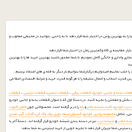
 را به بهترین روش در اختیار شما قرار دهد تا به راحتی بتوانید در محیطی مطلوب و
زار ،مقایسه ی کالا وکمترین زمان در اختیار شما قرار دهد
جاری واداری و خانگی کامل نمودیم تا شما مقدور باشید بهترین خرید ها را با بهترین
نید
ین قدرت انتخاب و اعمال سلیقه را با هر گونه قدرت خرید و شرایط اقتصادی اعطا می
عات بدنه و جانبی خودرو
،
قطعات برقی
،
قطعات ایمنی
،
قطعات تزئینی
،
قطعات
بخش و مطمئن را تجربه کنید. در دستۀ اول که با عنوان قطعات بدنه و جانبی خودرو
درب خودرو
،
کلید شیشه بالابر
و
رله
را در بر گرفته است. محصولاتی چون
قفل کاپوت
ینی، شامل
مجموعه رودری خودرو
،
کنسول ضبط
،
توری برف پاک کن
،
آفتاب گیر
،
نمدی
شه عقب
و
شیشه درب
نیز در دسته بندی شیشه خودرو قرار گرفته اند. دستۀ آخر یا
دسترس شما عزیزان قرار دهد تا تجربه خوبی از خرید اینترنتی به شما بدهد.