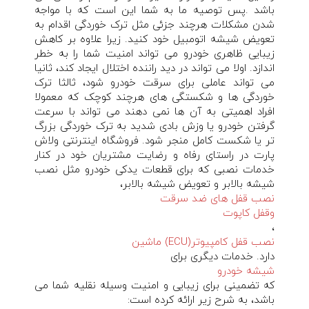
باشد .پس توصیه ما به شما این است که با مواجه
شدن مشکلات هرچند جزئی مثل ترک خوردگی اقدام به
تعویض شیشه اتومبیل خود کنید. زیرا علاوه بر کاهش
زیبایی ظاهری خودرو می تواند امنیت شما را به خطر
اندازد. اولا می تواند در دید راننده اختلال ایجاد کند، ثانیا
می تواند عاملی برای سرقت خودرو شود، ثالثا ترک
خوردگی ها و شکستگی های هرچند کوچک که معمولا
افراد اهمیتی به آن ها نمی دهند می تواند با سرعت
گرفتن خودرو یا وزش بادی شدید به ترک خوردگی بزرگ
تر یا شکست کامل منجر شود. فروشگاه اینترنتی ولاش
پارت در راستای رفاه و رضایت مشتریان خود در کنار
خدمات نصبی که برای قطعات یدکی خودرو مثل نصب
شیشه بالابر و تعویض شیشه بالابر،
نصب قفل های ضد سرقت
وقفل کاپوت
،
نصب قفل کامپیوتر(ECU) ماشین
دارد. خدمات دیگری برای
شیشه خودرو
که تضمینی برای زیبایی و امنیت وسیله نقلیه شما می
باشد، به شرح زیر ارائه کرده است: