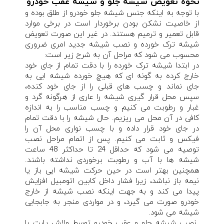
نحوه تعویض شیشه جلو و شیشه عقب خودرو
با توجه به اینکه جنس شیشه جلو خودرو از طلق بوده و
از خاصیت نشکن بودن برخوردار است در برخی موارد
قابل تعمیر و ترمیم هستند. در غیر این صورت تعویض
شیشه ترک خورده و نصب شیشه جدید امری ضروری
محسوب می شود که مراحل آن به شرح زیر است:
در ابتدا شیشه ترک خورده را با دقت تمام از جای خود
خارج کرده به گونه ای که هیچ خورده شیشه ایی به
جای نماند و چسب های قبلی را از جای خود کنده،
سپس محل قرار گیری شیشه را عاری از هرگونه گرد و
غبار و رطوبت می کنیم و چسب مناسب را به اندازه
کافی در آن محل می ریزیم. حال شیشه را با دقت تمام
در جای خود قرار داده و با چسب نواری محل آن را
فیکس و ثابت می کنیم. پس از اتمام مراحل نصب
توصیه می شود که حداقل 24 تا حداکثر 48 ساعت
شیشه ها با آب و رطوبت برخوردی نداشته باشند.
همچنین بهتر است در حین حرکت شیشه ایی باز یا
نیمه باز نباشد، زیرا فشار داخل کابین اتومبیل افزایش
پیدا می کند و به جهت اینکه نصب شیشه از خارج
خودرو صورت می گیرد، و در مواردی منجر به جابجایی
شیشه می شود.
نصب شیشه جلو و عقب خودرو توسط ولاش پارت با