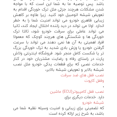
باشد .پس توصیه ما به شما این است که با مواجه
شدن مشکلات هرچند جزئی مثل ترک خوردگی اقدام به
تعویض شیشه اتومبیل خود کنید. زیرا علاوه بر کاهش
زیبایی ظاهری خودرو می تواند امنیت شما را به خطر
اندازد. اولا می تواند در دید راننده اختلال ایجاد کند، ثانیا
می تواند عاملی برای سرقت خودرو شود، ثالثا ترک
خوردگی ها و شکستگی های هرچند کوچک که معمولا
افراد اهمیتی به آن ها نمی دهند می تواند با سرعت
گرفتن خودرو یا وزش بادی شدید به ترک خوردگی بزرگ
تر یا شکست کامل منجر شود. فروشگاه اینترنتی ولاش
پارت در راستای رفاه و رضایت مشتریان خود در کنار
خدمات نصبی که برای قطعات یدکی خودرو مثل نصب
شیشه بالابر و تعویض شیشه بالابر،
نصب قفل های ضد سرقت
وقفل کاپوت
،
نصب قفل کامپیوتر(ECU) ماشین
دارد. خدمات دیگری برای
شیشه خودرو
که تضمینی برای زیبایی و امنیت وسیله نقلیه شما می
باشد، به شرح زیر ارائه کرده است: