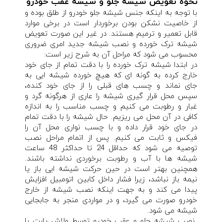
نحوه تعویض شیشه جلو و شیشه عقب خودرو
با توجه به اینکه جنس شیشه جلو خودرو از طلق بوده و
از خاصیت نشکن بودن برخوردار است در برخی موارد
قابل تعمیر و ترمیم هستند. در غیر این صورت تعویض
شیشه ترک خورده و نصب شیشه جدید امری ضروری
محسوب می شود که مراحل آن به شرح زیر است:
در ابتدا شیشه ترک خورده را با دقت تمام از جای خود
خارج کرده به گونه ای که هیچ خورده شیشه ایی به
جای نماند و چسب های قبلی را از جای خود کنده،
سپس محل قرار گیری شیشه را عاری از هرگونه گرد و
غبار و رطوبت می کنیم و چسب مناسب را به اندازه
کافی در آن محل می ریزیم. حال شیشه را با دقت تمام
در جای خود قرار داده و با چسب نواری محل آن را
فیکس و ثابت می کنیم. پس از اتمام مراحل نصب
توصیه می شود که حداقل 24 تا حداکثر 48 ساعت
شیشه ها با آب و رطوبت برخوردی نداشته باشند.
همچنین بهتر است در حین حرکت شیشه ایی باز یا
نیمه باز نباشد، زیرا فشار داخل کابین اتومبیل افزایش
پیدا می کند و به جهت اینکه نصب شیشه از خارج
خودرو صورت می گیرد، و در مواردی منجر به جابجایی
شیشه می شود.
نصب شیشه جلو و عقب خودرو توسط ولاش پارت با